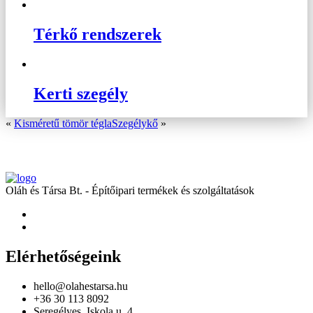
Térkő rendszerek
Kerti szegély
«
Kisméretű tömör tégla
Szegélykő
»
Oláh és Társa Bt. - Építőipari termékek és szolgáltatások
Elérhetőségeink
hello@olahestarsa.hu
+36 30 113 8092
Seregélyes, Iskola u. 4