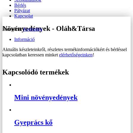
Bérlés
Pályázat
Kapcsolat
Növényedények - Oláh&Társa
Kategória:
Kertépítés
Információ
Aktuális készleteinkről, részletes termékinformációkért és bérléssel
kapcsolatban keressen minket
elérhetőségeinken
!
Kapcsolódó termékek
Mini növényedények
Gyeprács kő