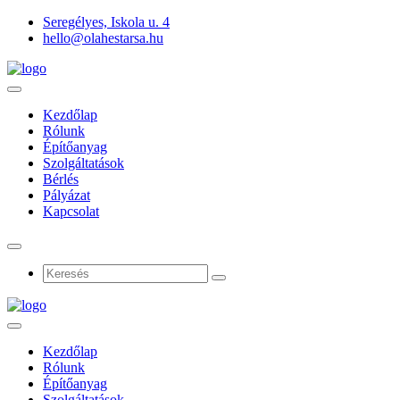
Seregélyes, Iskola u. 4
hello@olahestarsa.hu
Kezdőlap
Rólunk
Építőanyag
Szolgáltatások
Bérlés
Pályázat
Kapcsolat
Kezdőlap
Rólunk
Építőanyag
Szolgáltatások