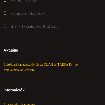
+36 30 113 8092
Seregélyes, Iskola u. 4
H-P: 7-17 óráig, Szo: 8-12 óráig
Aktuális
Építőipari kapacitásbővítés az OLÁH és TÁRSA Kft-nél
Munkatársakat keresünk
Információk
Adatvédelmi irányelvek