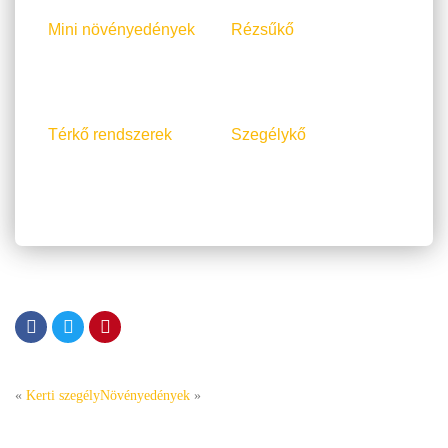
Mini növényedények
Rézsűkő
Térkő rendszerek
Szegélykő
«
Kerti szegély
Növényedények
»