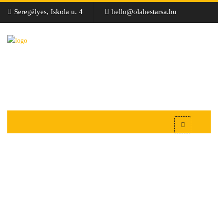
Seregélyes, Iskola u. 4
hello@olahestarsa.hu
Kisméretű Tömör Tégla
- Oláh&Társa