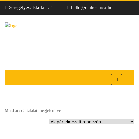
Seregélyes, Iskola u. 4
hello@olahestarsa.hu
Mind a(z) 3 találat megjelenítve