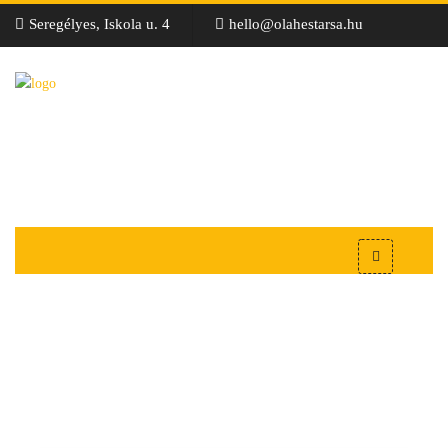
Seregélyes, Iskola u. 4
hello@olahestarsa.hu
Vágókés - Oláh&Társa