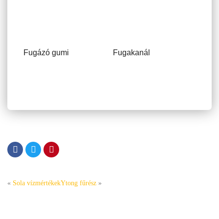
Fugázó gumi
Fugakanál
«
Sola vízmértékek
Ytong fűrész
»