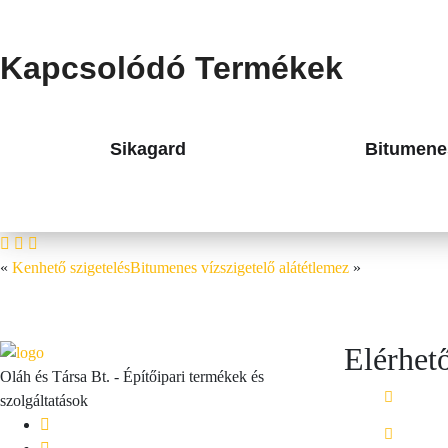
Kapcsolódó Termékek
Sikagard
Bitumene
«
Kenhető szigetelés
Bitumenes vízszigetelő alátétlemez
»
Elérhet
Oláh és Társa Bt. - Építőipari termékek és
hello@ol
szolgáltatások
+36 30 