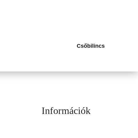
Csőbilincs
Információk
vítés az OLÁH és
Adatvédelmi irányelvek
Általános Szerződési Feltételek