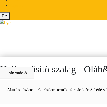
Kapcsolat
Hajlaterősítő szalag - Olá
Információ
Aktuális készleteinkről, részletes termékinformációkért és bérléss