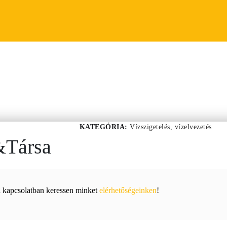
KATEGÓRIA:
Vízszigetelés, vízelvezetés
h&Társa
el kapcsolatban keressen minket
elérhetőségeinken
!