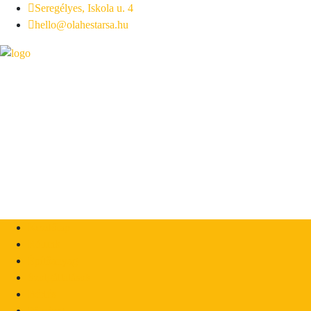
Seregélyes, Iskola u. 4
hello@olahestarsa.hu
Kezdőlap
Rólunk
Építőanyag
Szolgáltatások
Bérlés
Pályázat