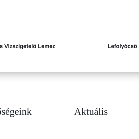
s Vízszigetelő Lemez
Lefolyócső
őségeink
Aktuális
ahestarsa.hu
Építőipari kapacitásbő
TÁRSA Kft-nél
113 8092