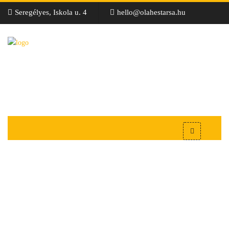
Seregélyes, Iskola u. 4
hello@olahestarsa.hu
Falburkolatok -
Oláh&Társa