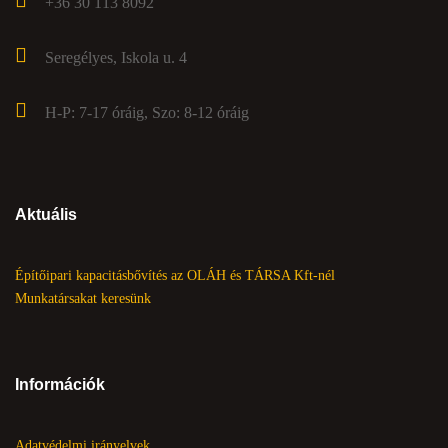
+36 30 113 8092
Seregélyes, Iskola u. 4
H-P: 7-17 óráig, Szo: 8-12 óráig
Aktuális
Építőipari kapacitásbővítés az OLÁH és TÁRSA Kft-nél
Munkatársakat keresünk
Információk
Adatvédelmi irányelvek