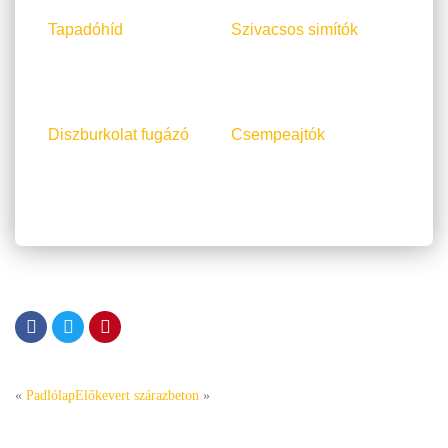
Tapadóhíd
Szivacsos simítók
Diszburkolat fugázó
Csempeajtók
«
Padlólap
Előkevert szárazbeton
»