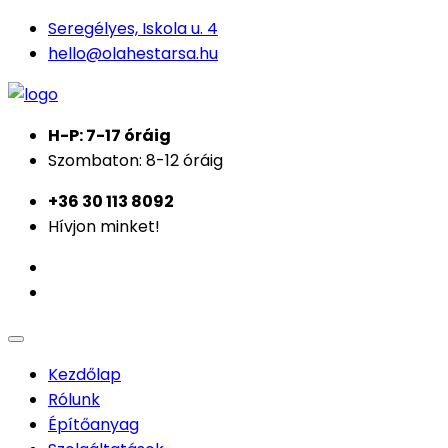
Seregélyes, Iskola u. 4
hello@olahestarsa.hu
H-P: 7-17 óráig
Szombaton: 8-12 óráig
+36 30 113 8092
Hívjon minket!
Kezdőlap
Rólunk
Építőanyag