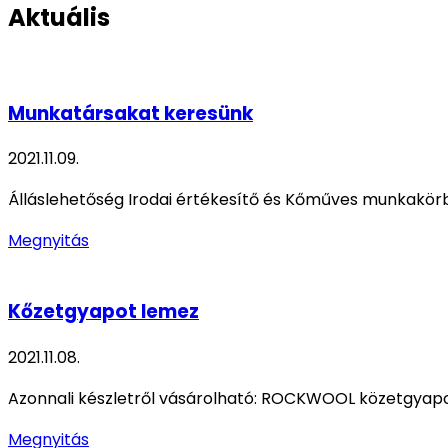
Aktuális
Munkatársakat keresünk
2021.11.09.
Álláslehetőség Irodai értékesítő és Kőműves munkakör
Megnyitás
Kőzetgyapot lemez
2021.11.08.
Azonnali készletről vásárolható: ROCKWOOL közetgyapo
Megnyitás