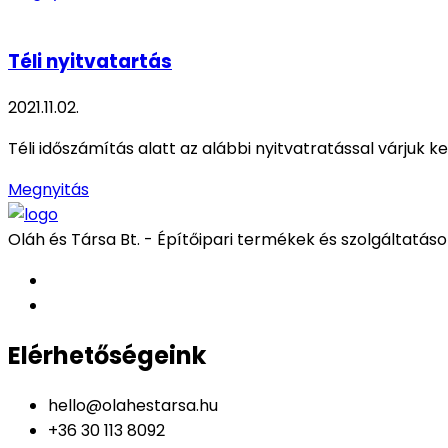
Téli nyitvatartás
2021.11.02.
Téli időszámítás alatt az alábbi nyitvatratással várjuk 
Megnyitás
Oláh és Társa Bt. - Építőipari termékek és szolgáltatás
Elérhetőségeink
hello@olahestarsa.hu
+36 30 113 8092