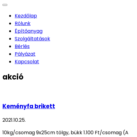
Kezdőlap
Rólunk
Építőanyag
Szolgáltatások
Bérlés
Pályázat
Kapcsolat
akció
Keményfa brikett
2021.10.25.
10kg/csomag 9x25cm tölgy, bükk 1.100 Ft/csomag (A