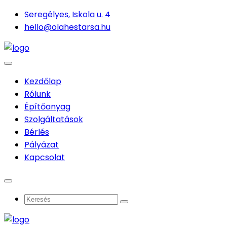
Seregélyes, Iskola u. 4
hello@olahestarsa.hu
Kezdőlap
Rólunk
Építőanyag
Szolgáltatások
Bérlés
Pályázat
Kapcsolat